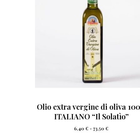
Olio extra vergine di oliva 10
ITALIANO “Il Solatìo”
6,40
€
-
73,50
€