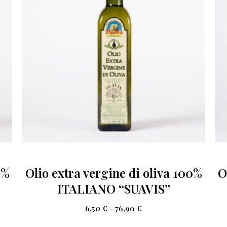
0%
Olio extra vergine di oliva 100%
O
ITALIANO “SUAVIS”
6,50
€
-
76,90
€