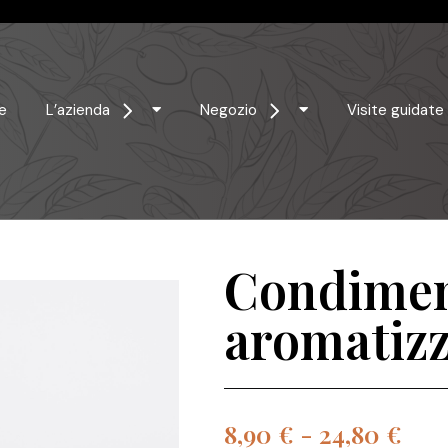
e
L’azienda
Negozio
Visite guidate
Condime
aromatiz
8,90
€
-
24,80
€