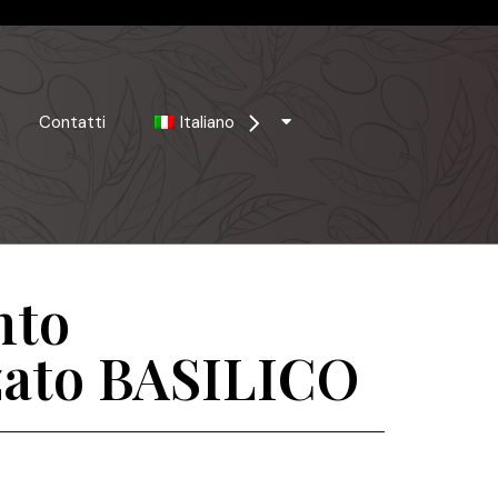
Contatti
Italiano
nto
zato BASILICO