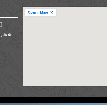
I
gelo di