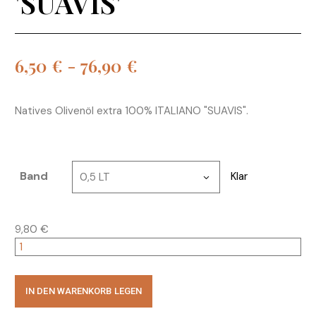
'SUAVIS'
6,50
€
-
76,90
€
Natives Olivenöl extra 100% ITALIANO "SUAVIS".
Band
Klar
0,5 LT
9,80
€
IN DEN WARENKORB LEGEN